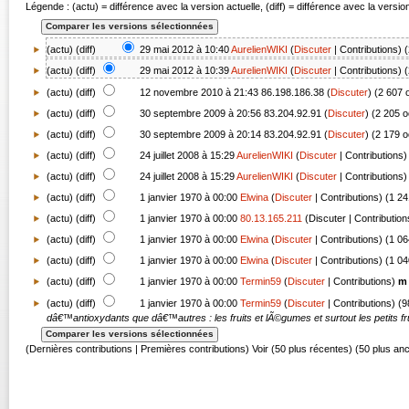
Légende : (actu) = différence avec la version actuelle, (diff) = différence avec la versi
(actu) (
diff
)
29 mai 2012 à 10:40
AurelienWIKI
(
Discuter
|
Contributions
)
(
(
actu
) (
diff
)
29 mai 2012 à 10:39
AurelienWIKI
(
Discuter
|
Contributions
)
(
(
actu
) (
diff
)
12 novembre 2010 à 21:43
86.198.186.38
(
Discuter
)
(2 607 
(
actu
) (
diff
)
30 septembre 2009 à 20:56
83.204.92.91
(
Discuter
)
(2 205 o
(
actu
) (
diff
)
30 septembre 2009 à 20:14
83.204.92.91
(
Discuter
)
(2 179 o
(
actu
) (
diff
)
24 juillet 2008 à 15:29
AurelienWIKI
(
Discuter
|
Contributions
)
(
actu
) (
diff
)
24 juillet 2008 à 15:29
AurelienWIKI
(
Discuter
|
Contributions
)
(
actu
) (
diff
)
1 janvier 1970 à 00:00
Elwina
(
Discuter
|
Contributions
)
(1 24
(
actu
) (
diff
)
1 janvier 1970 à 00:00
80.13.165.211
(
Discuter
|
Contribution
(
actu
) (
diff
)
1 janvier 1970 à 00:00
Elwina
(
Discuter
|
Contributions
)
(1 06
(
actu
) (
diff
)
1 janvier 1970 à 00:00
Elwina
(
Discuter
|
Contributions
)
(1 04
(
actu
) (
diff
)
1 janvier 1970 à 00:00
Termin59
(
Discuter
|
Contributions
)
m
(
actu
) (diff)
1 janvier 1970 à 00:00
Termin59
(
Discuter
|
Contributions
)
(9
dâ€™antioxydants que dâ€™autres : les fruits et lÃ©gumes et surtout les petits fru
(Dernières contributions | Premières contributions) Voir (50 plus récentes) (50 plus an