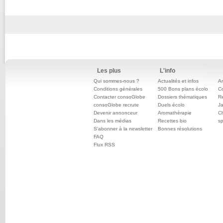
Les plus
L'info
Qui sommes-nous ?
Actualités et infos
An
Conditions générales
500 Bons plans écolo
C
Contacter consoGlobe
Dossiers thématiques
Re
consoGlobe recrute
Duels écolo
Ja
Devenir annonceur
Aromathérapie
Ch
Dans les médias
Recettes bio
sp
S'abonner à la newsletter
Bonnes résolutions
FAQ
Flux RSS