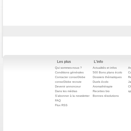
Les plus
L'info
Qui sommes-nous ?
Actualités et infos
An
Conditions générales
500 Bons plans écolo
C
Contacter consoGlobe
Dossiers thématiques
Re
consoGlobe recrute
Duels écolo
Ja
Devenir annonceur
Aromathérapie
Ch
Dans les médias
Recettes bio
sp
S'abonner à la newsletter
Bonnes résolutions
FAQ
Flux RSS