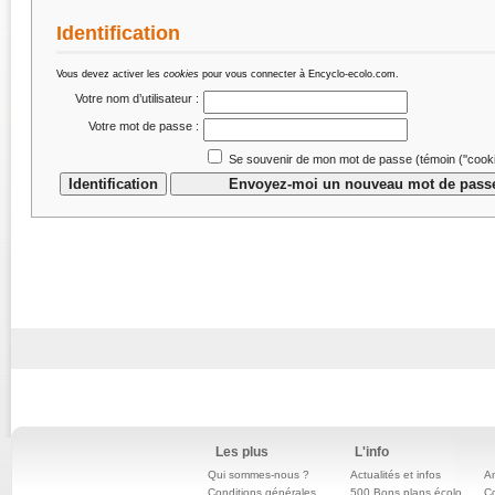
Identification
Vous devez activer les
cookies
pour vous connecter à Encyclo-ecolo.com.
Votre nom d’utilisateur :
Votre mot de passe :
Se souvenir de mon mot de passe (témoin (''cookie
Les plus
L'info
Qui sommes-nous ?
Actualités et infos
An
Conditions générales
500 Bons plans écolo
C