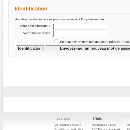
Identification
Vous devez activer les
cookies
pour vous connecter à Encyclo-ecolo.com.
Votre nom d’utilisateur :
Votre mot de passe :
Se souvenir de mon mot de passe (témoin (''cookie
Les plus
L'info
Qui sommes-nous ?
Actualités et infos
An
Conditions générales
500 Bons plans écolo
C