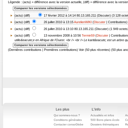
Légende : (actu) = différence avec la version actuelle, (diff) = différence avec la versi
(actu) (
diff
)
17 février 2012 à 14:14
80.13.165.211
(
Discuter
)
(3 128 octe
(
actu
) (
diff
)
26 juillet 2010 à 13:15
AurelienWIKI
(
Discuter
|
Contributions
)
(
actu
) (
diff
)
26 juillet 2010 à 13:10
80.13.165.211
(
Discuter
)
(1 949 octets
(
actu
) (diff)
13 novembre 2008 à 10:56
Termin59
(
Discuter
|
Contribution
utilis&eacute;e en Afrique de l'Ouest. <br /> <br /> Le karit&eacute; est un arbre q
(Dernières contributions | Premières contributions) Voir (50 plus récentes) (50 plus an
Les plus
L'info
Qui sommes-nous ?
Actualités et infos
An
Conditions générales
500 Bons plans écolo
C
Contacter consoGlobe
Dossiers thématiques
Re