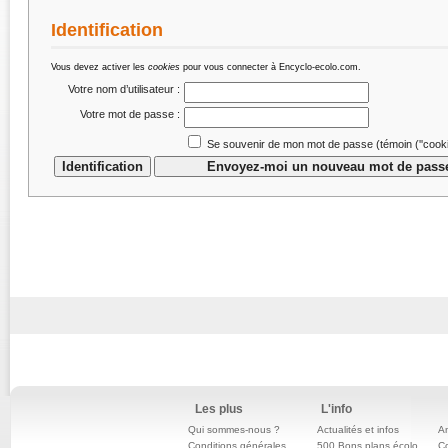
Identification
Vous devez activer les
cookies
pour vous connecter à Encyclo-ecolo.com.
Votre nom d’utilisateur :
Votre mot de passe :
Se souvenir de mon mot de passe (témoin (''cookie
Les plus
L'info
Qui sommes-nous ?
Actualités et infos
An
Conditions générales
500 Bons plans écolo
C