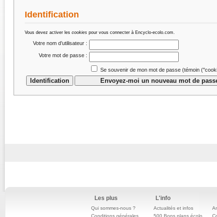
Identification
Vous devez activer les
cookies
pour vous connecter à Encyclo-ecolo.com.
Votre nom d’utilisateur :
Votre mot de passe :
Se souvenir de mon mot de passe (témoin (''cookie
Les plus
L'info
Qui sommes-nous ?
Actualités et infos
An
Conditions générales
500 Bons plans écolo
C