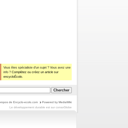
Vous êtes spécialiste d'un sujet ? Vous avez une
info ?
Complétez ou créez un article sur
encycloÉcolo.
propos de Encyclo-ecolo.com
Powered by MediaWiki
Le
développement durable
est sur
consoGlobe