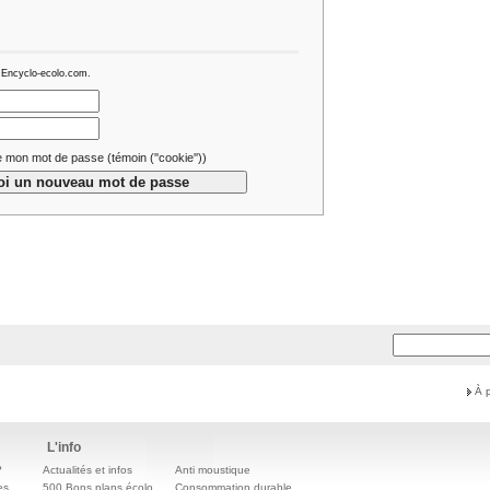
 Encyclo-ecolo.com.
 mon mot de passe (témoin (''cookie''))
À 
L'info
?
Actualités et infos
Anti moustique
es
500 Bons plans écolo
Consommation durable