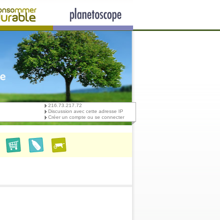
216.73.217.72
Discussion avec cette adresse IP
Créer un compte ou se connecter