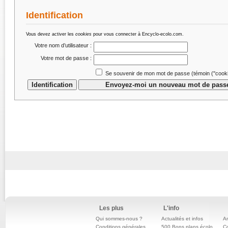
Identification
Vous devez activer les
cookies
pour vous connecter à Encyclo-ecolo.com.
Votre nom d’utilisateur :
Votre mot de passe :
Se souvenir de mon mot de passe (témoin (''cookie
Les plus
L'info
Qui sommes-nous ?
Actualités et infos
An
Conditions générales
500 Bons plans écolo
C