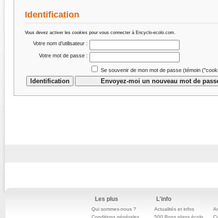
Identification
Vous devez activer les
cookies
pour vous connecter à Encyclo-ecolo.com.
Votre nom d’utilisateur :
Votre mot de passe :
Se souvenir de mon mot de passe (témoin (''cookie
Les plus
L'info
Qui sommes-nous ?
Actualités et infos
An
Conditions générales
500 Bons plans écolo
C