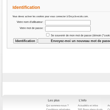
Identification
Vous devez activer les
cookies
pour vous connecter à Encyclo-ecolo.com.
Votre nom d’utilisateur :
Votre mot de passe :
Se souvenir de mon mot de passe (témoin (''cookie
Les plus
L'info
Qui sommes-nous ?
Actualités et infos
An
Conditions générales
500 Bons plans écolo
C