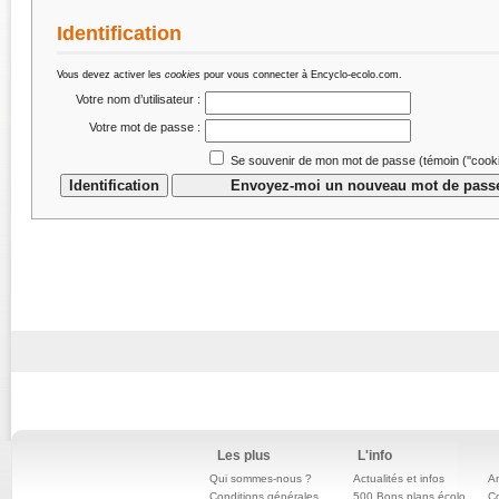
Identification
Vous devez activer les
cookies
pour vous connecter à Encyclo-ecolo.com.
Votre nom d’utilisateur :
Votre mot de passe :
Se souvenir de mon mot de passe (témoin (''cookie
Les plus
L'info
Qui sommes-nous ?
Actualités et infos
An
Conditions générales
500 Bons plans écolo
C