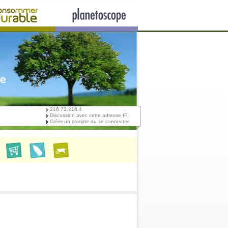
216.73.216.4
Discussion avec cette adresse IP
Créer un compte ou se connecter