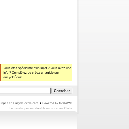
Vous êtes spécialiste d'un sujet ? Vous avez une
info ?
Complétez ou créez un article sur
encycloÉcolo.
propos de Encyclo-ecolo.com
Powered by MediaWiki
Le
développement durable
est sur
consoGlobe