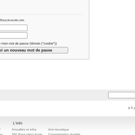
 Encyclo-ecolo.com.
 mon mot de passe (témoin (''cookie''))
À 
L'info
?
Actualités et infos
Anti moustique
es
500 Bons plans écolo
Consommation durable